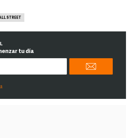
LL STREET
IL
menzar tu día
es