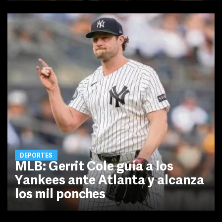
DEPORTES
MLB: Gerrit Cole guía a los
Yankees ante Atlanta y alcanza
los mil ponches