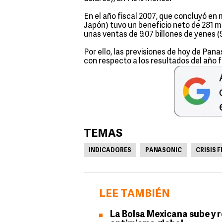
En el año fiscal 2007, que concluyó e
Japón) tuvo un beneficio neto de 281 mi
unas ventas de 9.07 billones de yenes (9
Por ello, las previsiones de hoy de Pa
con respecto a los resultados del año f
TEMAS
INDICADORES
PANASONIC
CRISIS 
LEE TAMBIÉN
La Bolsa Mexicana sube y 