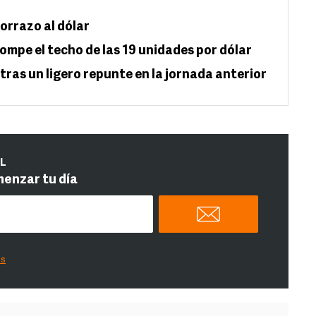
orrazo al dólar
; rompe el techo de las 19 unidades por dólar
ras un ligero repunte en la jornada anterior
IL
menzar tu día
es