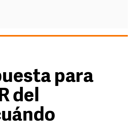
puesta para
R del
cuándo