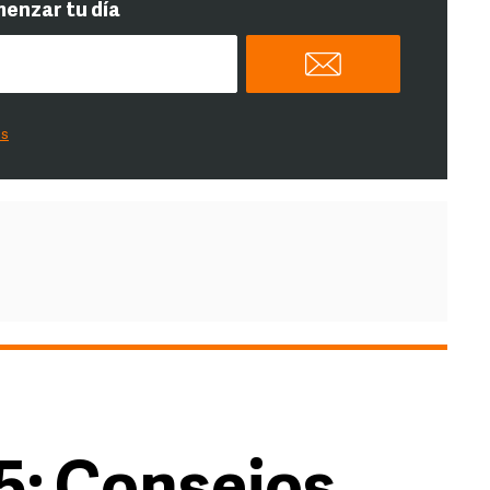
menzar tu día
es