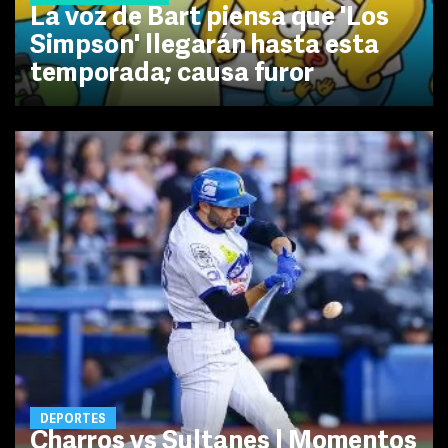
La voz de Bart piensa que 'Los
Simpson' llegarán hasta esta
temporada; causa furor
DEPORTES
Charros vs Sultanes | Momentos