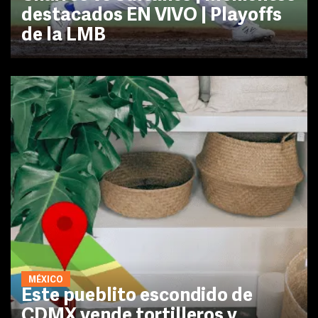
destacados EN VIVO | Playoffs
de la LMB
MÉXICO
Este pueblito escondido de
CDMX vende tortilleros y