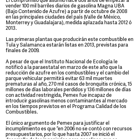
El compromiso que asumió hace dos años de empezar a
vender 100 mil barriles diarios de gasolina Magna UBA
(Bajo Contenido de Azufre) a partir de octubre de 2008
en las principales ciudades del país (Valle de México,
Monterrey y Guadalajara), medida aplazada hasta 2012 ó
2013.
Las primeras plantas que producirán este combustible en
Tula y Salamanca estarán listas en 2013, previstas para
finales de 2009.
A pesar de que el Instituto Nacional de Ecología le
notificó a la paraestatal en marzo de este año que la
reducción de azufre en los combustibles y el cambio del
parque vehicular permitirá evitar 63 mil muertes
prematuras al año, 270 mil casos de bronquitis crónica, 15
millones de días laborales perdidos y 136 millones de días
con actividad restringida, Pemex fue incapaz de
introducir gasolinas menos contaminantes al mercado
en los tiempos previstos en el Programa Calidad de los
Combustibles.
El único argumento de Pemex para justificar el
incumplimiento es que “en 2006 no se contó con recursos
presupuestarios, por lo que hasta 2007 se inició el