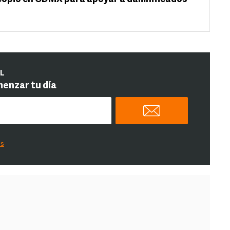
IL
menzar tu día
es