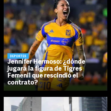
DEPORTES
Jennifer Hermoso: ¿dónde
jugará la figura de Tigres
Femenil que rescindió el
contrato?