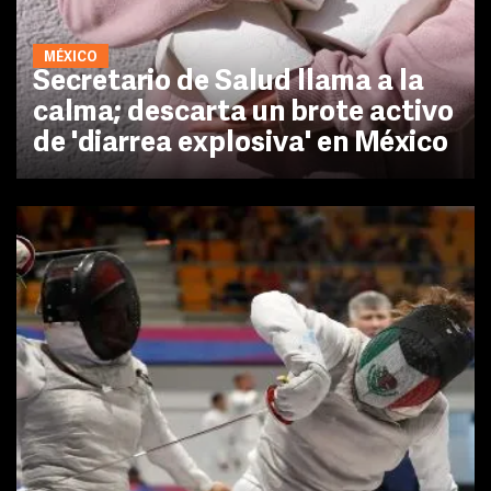
MÉXICO
Secretario de Salud llama a la
calma; descarta un brote activo
de 'diarrea explosiva' en México