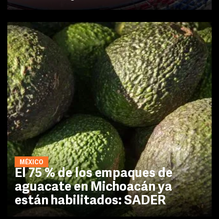
MÉXICO
El 75 % de los empaques de
aguacate en Michoacán ya
están habilitados: SADER