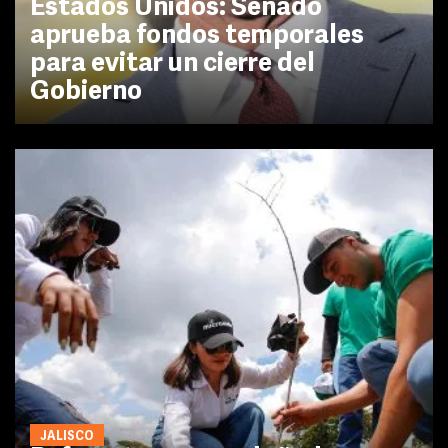
Estados Unidos: Senado
aprueba fondos temporales
para evitar un cierre del
Gobierno
JALISCO