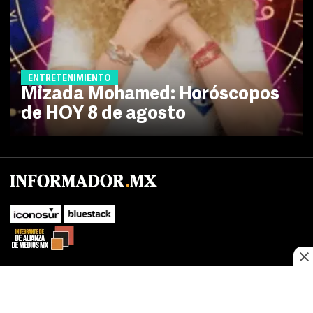
ENTRETENIMIENTO
Mizada Mohamed: Horóscopos
de HOY 8 de agosto
No te pierdas las novedades de último momento.
¡Síguenos!
SUBIR
Este sitio web utiliza cookies propias y de terceros para optimizar su
FACEBOOK
TWITTER