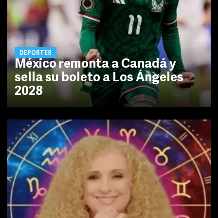
DEPORTES
México remonta a Canadá y
sella su boleto a Los Ángeles
2028