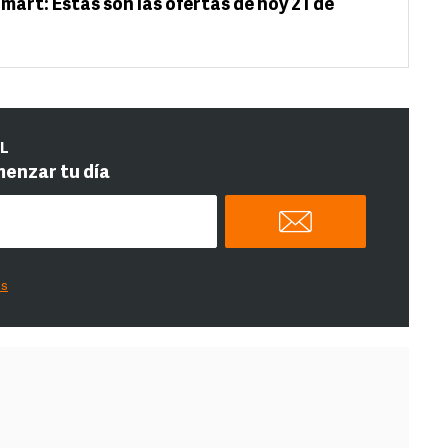
art: Estas son las ofertas de hoy 21 de
IL
menzar tu día
es