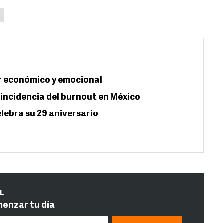
r económico y emocional
incidencia del burnout en México
elebra su 29 aniversario
IL
menzar tu día