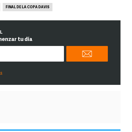
FINAL DE LA COPA DAVIS
IL
menzar tu día
es