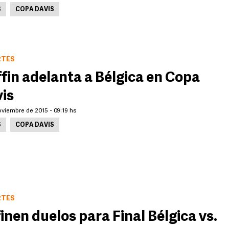
S
COPA DAVIS
RTES
fin adelanta a Bélgica en Copa
is
oviembre de 2015 - 09:19 hs
S
COPA DAVIS
RTES
inen duelos para Final Bélgica vs.