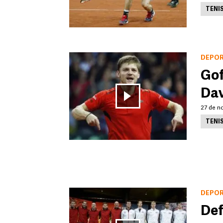
TENI
DEPO
Gof
Dav
27 de n
TENI
DEPO
Def