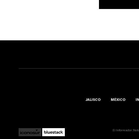
JALISCO
MÉXICO
I
El Informador ::Not