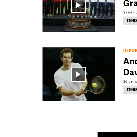
Gra
27 de n
TENI
DEPO
And
Dav
26 de n
TENI