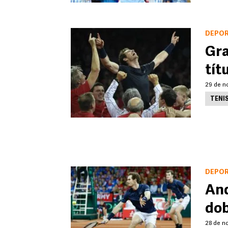
DEPO
Gra
tít
29 de n
TENI
DEPO
And
dob
28 de n