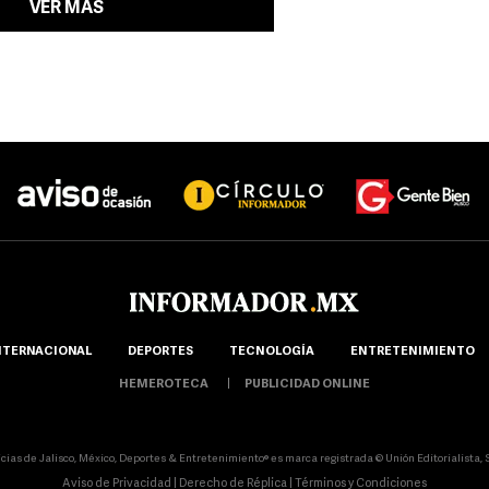
VER MÁS
NTERNACIONAL
DEPORTES
TECNOLOGÍA
ENTRETENIMIENTO
HEMEROTECA
PUBLICIDAD ONLINE
icias de Jalisco, México, Deportes & Entretenimiento® es marca registrada © Unión Editorialista, S.
Aviso de Privacidad
|
Derecho de Réplica
|
Términos y Condiciones