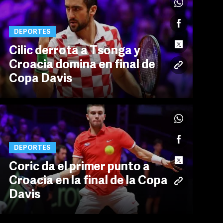
DEPORTES
Cilic derrota a Tsonga y
Croacia domina en final de
Copa Davis
DEPORTES
Coric da el primer punto a
Croacia en la final de la Copa
Davis