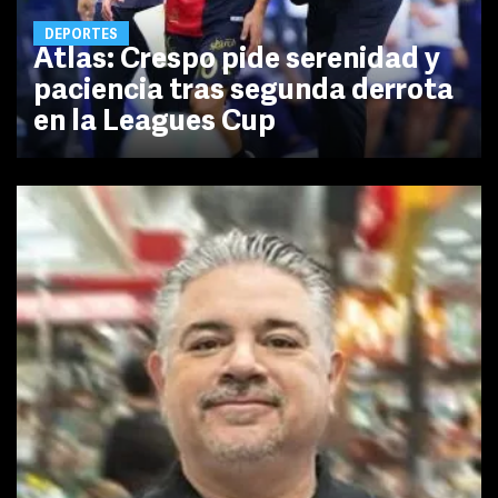
DEPORTES
Atlas: Crespo pide serenidad y
paciencia tras segunda derrota
en la Leagues Cup