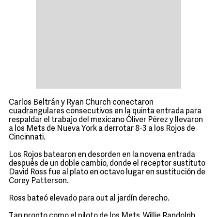
Carlos Beltrán y Ryan Church conectaron
cuadrangulares consecutivos en la quinta entrada para
respaldar el trabajo del mexicano Óliver Pérez y llevaron
a los Mets de Nueva York a derrotar 8-3 a los Rojos de
Cincinnati.
Los Rojos batearon en desorden en la novena entrada
después de un doble cambio, donde el receptor sustituto
David Ross fue al plato en octavo lugar en sustitución de
Corey Patterson.
Ross bateó elevado para out al jardín derecho.
Tan pronto como el piloto de los Mets, Willie Randolph,