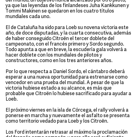
del mundo, un objetivo nunca alcanzado por otro piloto,
ya que las leyendas de los finlandeses Juha Kankkunen y
Tommi Makinen se quedaron en los cuatro títulos
mundiales cada uno.
El de Cataluña ha sido para Loeb su novena victoria este
año, de doce disputadas, y la cuarta consecutiva, además
de haber conseguido Citroën el tercer doblete del
campeonato, con el francés primero y Sordo segundo.
Todo apunta a que en breve, la escudería gala volverá a
hacer doblete con los mundiales de pilotos y
constructores, como en los tres anteriores años.
Por lo que respecta a Daniel Sordo, el cántabro deberá
esperar a una nueva oportunidad para estrenarse como
vencedor en una prueba del mundial. A pesar de que la
victoria hubiese estado a su alcance, es más que
probable que Citroën lo hubiese sacrificado para ayudar a
Loeb.
El próximo viernes en la isla de Córcega, el rally volverá a
ponerse en marcha y nuevamente el asfalto se presenta
como territorio vedado para Loeb y los Citroën.
Los Ford intentarán retrasar al máximo la proclamación