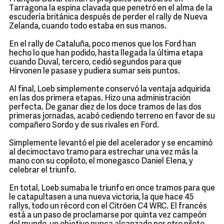
Tarragona la espina clavada que penetró en el alma de la
escudería británica después de perder el rally de Nueva
Zelanda, cuando todo estaba en sus manos.
En el rally de Cataluña, poco menos que los Ford han
hecho lo que han podido, hasta llegada la última etapa
cuando Duval, tercero, cedió segundos para que
Hirvonen le pasase y pudiera sumar seis puntos.
Al final, Loeb simplemente conservó la ventaja adquirida
en las dos primera etapas. Hizo una administración
perfecta. De ganar diez de los doce tramos de las dos
primeras jornadas, acabó cediendo terreno en favor de su
compañero Sordo y de sus rivales en Ford.
Simplemente levantó el pie del acelerador y se encaminó
al decimoctavo tramo para estrechar una vez más la
mano con su copiloto, el monegasco Daniel Elena, y
celebrar el triunfo.
En total, Loeb sumaba le triunfo en once tramos para que
le catapultasen a una nueva victoria, la que hace 45
rallys, todo un récord con el Citröen C4 WRC. El francés
está a un paso de proclamarse por quinta vez campeón