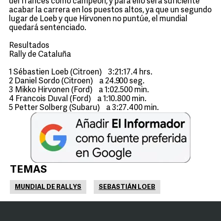
del francés como campeón, y para ello será suficiente
acabar la carrera en los puestos altos, ya que un segundo
lugar de Loeb y que Hirvonen no puntúe, el mundial
quedará sentenciado.
Resultados
Rally de Cataluña
1 Sébastien Loeb (Citroen) 3:21:17.4 hrs.
2 Daniel Sordo (Citroen) a 24.900 seg.
3 Mikko Hirvonen (Ford) a 1:02.500 min.
4 Francois Duval (Ford) a 1:10.800 min.
5 Petter Solberg (Subaru) a 3:27.400 min.
TEMAS
MUNDIAL DE RALLYS
SEBASTIÁN LOEB