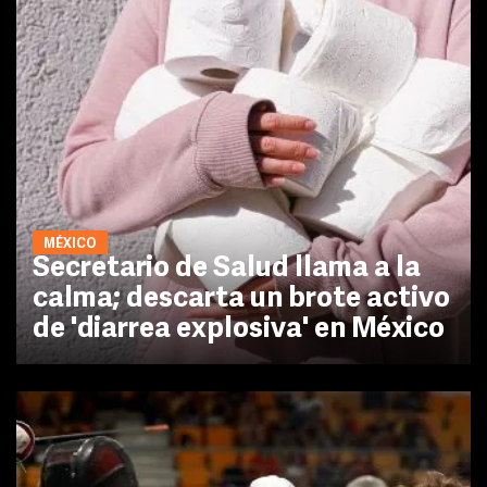
MÉXICO
Secretario de Salud llama a la
calma; descarta un brote activo
de 'diarrea explosiva' en México