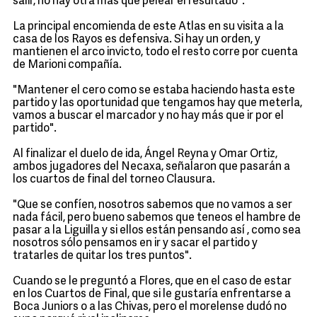
salir, no hay otra más que pelear el resultado".
La principal encomienda de este Atlas en su visita a la
casa de los Rayos es defensiva. Si hay un orden, y
mantienen el arco invicto, todo el resto corre por cuenta
de Marioni compañía.
"Mantener el cero como se estaba haciendo hasta este
partido y las oportunidad que tengamos hay que meterla,
vamos a buscar el marcador y no hay más que ir por el
partido".
Al finalizar el duelo de ida, Ángel Reyna y Omar Ortiz,
ambos jugadores del Necaxa, señalaron que pasarán a
los cuartos de final del torneo Clausura.
"Que se confíen, nosotros sabemos que no vamos a ser
nada fácil, pero bueno sabemos que teneos el hambre de
pasar a la Liguilla y si ellos están pensando así , como sea
nosotros sólo pensamos en ir y sacar el partido y
tratarles de quitar los tres puntos".
Cuando se le preguntó a Flores, que en el caso de estar
en los Cuartos de Final, que si le gustaría enfrentarse a
Boca Juniors o a las Chivas, pero el morelense dudó no