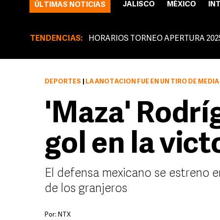
JALISCO
MÉXICO
IN
ÚLTIMAS NOTICIAS
TENDENCIAS:
HORARIOS TORNEO APERTURA 202
DEPORTES
|
LA ANOTACIÓN FUE EN UN TIRO DE MEDIA
'Maza' Rodrí
gol en la vict
El defensa mexicano se estreno en
de los granjeros
Por:
NTX