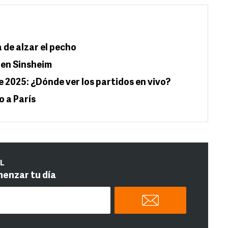
 de alzar el pecho
 en Sinsheim
e 2025: ¿Dónde ver los partidos en vivo?
o a París
IL
menzar tu día