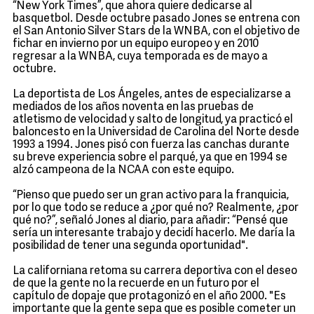
“New York Times”, que ahora quiere dedicarse al
basquetbol. Desde octubre pasado Jones se entrena con
el San Antonio Silver Stars de la WNBA, con el objetivo de
fichar en invierno por un equipo europeo y en 2010
regresar a la WNBA, cuya temporada es de mayo a
octubre.
La deportista de Los Ángeles, antes de especializarse a
mediados de los años noventa en las pruebas de
atletismo de velocidad y salto de longitud, ya practicó el
baloncesto en la Universidad de Carolina del Norte desde
1993 a 1994. Jones pisó con fuerza las canchas durante
su breve experiencia sobre el parqué, ya que en 1994 se
alzó campeona de la NCAA con este equipo.
“Pienso que puedo ser un gran activo para la franquicia,
por lo que todo se reduce a ¿por qué no? Realmente, ¿por
qué no?”, señaló Jones al diario, para añadir: “Pensé que
sería un interesante trabajo y decidí hacerlo. Me daría la
posibilidad de tener una segunda oportunidad".
La californiana retoma su carrera deportiva con el deseo
de que la gente no la recuerde en un futuro por el
capítulo de dopaje que protagonizó en el año 2000. "Es
importante que la gente sepa que es posible cometer un