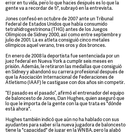
error en tu vida, pero lo que haces después es lo que la
gente va a recordar de ti", subrayó en la entrevista.
Jones confesó en octubre de 2007 ante un Tribunal
Federal de Estados Unidos que había consumido
tetrahidrogestrinona (THG) antes de los Juegos
Olímpicos de Sidney 2000, así como entre septiembre y
julio de 2001. La ex atleta consiguió cinco metales
olímpicos aquel verano, tres oros y dos bronces.
En enero de 2008 la deportista fue sentenciada por un
juez federal en Nueva York a cumplir seis meses en
prisión. Además, le retiraron las medallas que consiguió
en Sidney y abandonó su carrera profesional después de
que la Asociación Internacional de Federaciones de
Atletismo (IAAF) le castigase con dos años sin competir.
“El pasado es el pasado”, afirmó el entrenador del equipo
de baloncesto de Jones, Dan Hughes, quien aseguró que
lo que le importa de la gente con la que trata es "dónde
está ahora".
Hughes también indicó que aún no ha hablado con sus
ayudantes para saber si la nueva jugadora de baloncesto
tiene la "capacidad" de jugar en la WNBA, pero la alabó