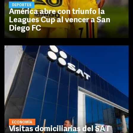
DEPORTES
América abre con triunfo la
Leagues Cup al vencer a San
Diego FC
ECONOMÍA
Visitas domiciliarias del SAT