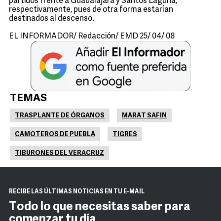
partidos frente a Guadalajara y Santos Laguna,
respectivamente, pues de otra forma estarían
destinados al descenso.
EL INFORMADOR/ Redacción/ EMD 25/ 04/ 08
TEMAS
TRASPLANTE DE ÓRGANOS
MARAT SAFIN
CAMOTEROS DE PUEBLA
TIGRES
TIBURONES DEL VERACRUZ
RECIBE LAS ÚLTIMAS NOTICIAS EN TU E-MAIL
Todo lo que necesitas saber para
comenzar tu día