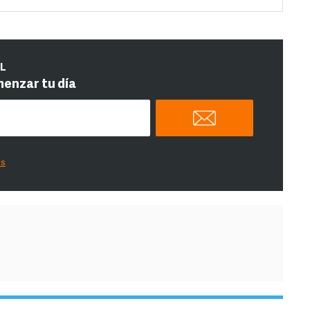
IL
menzar tu día
es