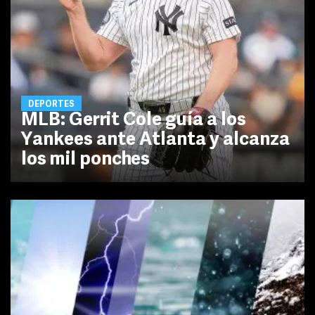
DEPORTES
MLB: Gerrit Cole guía a los
Yankees ante Atlanta y alcanza
los mil ponches