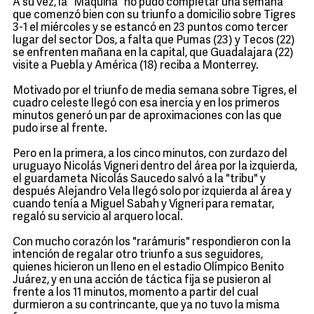
A su vez, la "Máquina" no pudo completar una semana
que comenzó bien con su triunfo a domicilio sobre Tigres
3-1 el miércoles y se estancó en 23 puntos como tercer
lugar del sector Dos, a falta que Pumas (23) y Tecos (22)
se enfrenten mañana en la capital, que Guadalajara (22)
visite a Puebla y América (18) reciba a Monterrey.
Motivado por el triunfo de media semana sobre Tigres, el
cuadro celeste llegó con esa inercia y en los primeros
minutos generó un par de aproximaciones con las que
pudo irse al frente.
Pero en la primera, a los cinco minutos, con zurdazo del
uruguayo Nicolás Vigneri dentro del área por la izquierda,
el guardameta Nicolás Saucedo salvó a la "tribu" y
después Alejandro Vela llegó solo por izquierda al área y
cuando tenía a Miguel Sabah y Vigneri para rematar,
regaló su servicio al arquero local.
Con mucho corazón los "rarámuris" respondieron con la
intención de regalar otro triunfo a sus seguidores,
quienes hicieron un lleno en el estadio Olímpico Benito
Juárez, y en una acción de táctica fija se pusieron al
frente a los 11 minutos, momento a partir del cual
durmieron a su contrincante, que ya no tuvo la misma