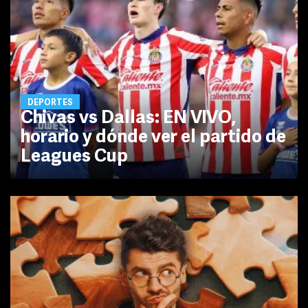
DEPORTES
Chivas vs Dallas: EN VIVO,
horario y dónde ver el partido de
Leagues Cup