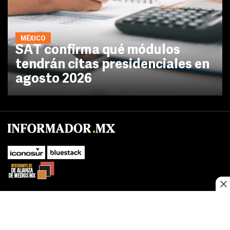
MÉXICO
SAT confirma qué módulos
tendrán citas presidenciales en
agosto 2026
No te pierdas las novedades de último momento.
¡Síguenos!
SUBIR
Este sitio web utiliza cookies propias y de terceros para optimizar su
FACEBOOK
TWITTER
navegacion, adaptarse a sus preferencias y realizar labores analiticas.