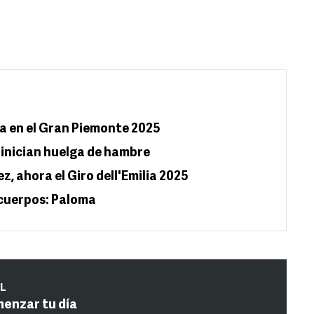
ra en el Gran Piemonte 2025
 inician huelga de hambre
z, ahora el Giro dell'Emilia 2025
s cuerpos: Paloma
IL
menzar tu día