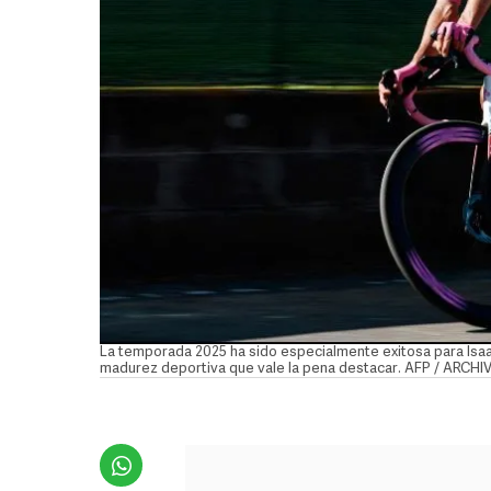
La temporada 2025 ha sido especialmente exitosa para Isaa
madurez deportiva que vale la pena destacar. AFP / ARCHI