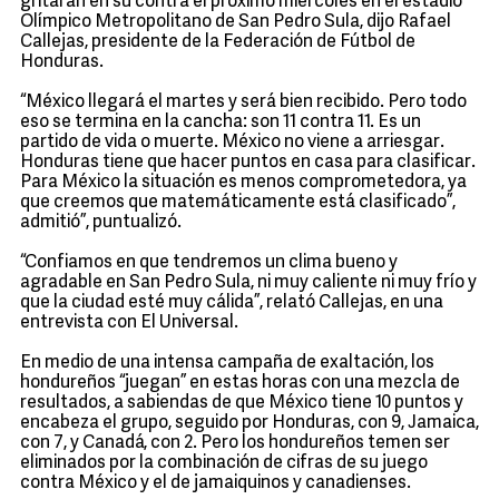
gritarán en su contra el próximo miércoles en el estadio
Olímpico Metropolitano de San Pedro Sula, dijo Rafael
Callejas, presidente de la Federación de Fútbol de
Honduras.
“México llegará el martes y será bien recibido. Pero todo
eso se termina en la cancha: son 11 contra 11. Es un
partido de vida o muerte. México no viene a arriesgar.
Honduras tiene que hacer puntos en casa para clasificar.
Para México la situación es menos comprometedora, ya
que creemos que matemáticamente está clasificado”,
admitió”, puntualizó.
“Confiamos en que tendremos un clima bueno y
agradable en San Pedro Sula, ni muy caliente ni muy frío y
que la ciudad esté muy cálida”, relató Callejas, en una
entrevista con El Universal.
En medio de una intensa campaña de exaltación, los
hondureños “juegan” en estas horas con una mezcla de
resultados, a sabiendas de que México tiene 10 puntos y
encabeza el grupo, seguido por Honduras, con 9, Jamaica,
con 7, y Canadá, con 2. Pero los hondureños temen ser
eliminados por la combinación de cifras de su juego
contra México y el de jamaiquinos y canadienses.