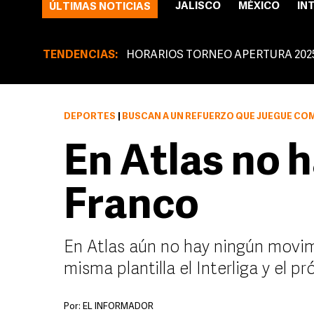
JALISCO
MÉXICO
IN
ÚLTIMAS NOTICIAS
TENDENCIAS:
HORARIOS TORNEO APERTURA 202
DEPORTES
|
BUSCAN A UN REFUERZO QUE JUEGUE C
En Atlas no h
Franco
En Atlas aún no hay ningún movimi
misma plantilla el Interliga y el p
Por:
EL INFORMADOR