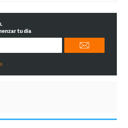
IL
menzar tu día
es