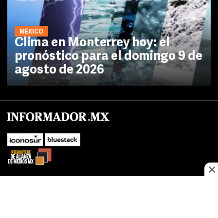
MÉXICO
Clima en Monterrey hoy: el
pronóstico para el domingo 9 de
agosto de 2026
No te pierdas las novedades de último momento.
¡Síguenos!
SUBIR
Este sitio web utiliza cookies propias y de terceros para optimizar su
FACEBOOK
TWITTER
navegacion, adaptarse a sus preferencias y realizar labores analiticas.
Al continuar navegando acepta nuestro
Política de cookies.