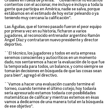
Ordiales en rueda de prensa. ``Obviamente no estamos
contentos con el accionar, me incluyo e incluyo a toda la
gente que participa en América, nadie se salva, porque
estábamos en el estimado de hoy estar peleando o ya
teniendo muy cercana la calificación''.
Las Águilas, que el torneo pasado fueron el peor equipo
por primera vez en su historia, ficharon a varios
jugadores, al reconocido entrenador argentino Ramón
Angel Díaz y contrataron nuevo presidente y director
deportivo.
``El técnico, los jugadores y todos en esta empresa
seremos conscientes y autocríticos en un momento
dado, nos sentaremos a hacer la evaluación de lo que fue
la temporada para todos, un balance, y como siempre se
tomarán decisiones en búsqueda de que las cosas sean
para bien'', agregó el directivo.
``Vamos a hacer una evaluación cuando termine el
torneo, cuando termine el último cotejo, hoy todavía
sería apresurado estamos todavía con posibilidades
matemáticas de calificar y mientras estemos en ésas
vamos a dedicarnos de una manera total en la búsqueda
de ese objetivo''.