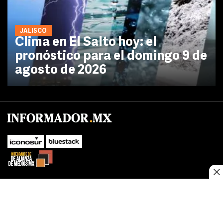
JALISCO
Clima en El Salto hoy: el
pronóstico para el domingo 9 de
agosto de 2026
No te pierdas las novedades de último momento.
¡Síguenos!
SUBIR
Este sitio web utiliza cookies propias y de terceros para optimizar su
FACEBOOK
TWITTER
navegacion, adaptarse a sus preferencias y realizar labores analiticas.
Al continuar navegando acepta nuestro
Política de cookies.