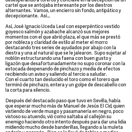
desesperando a toreros y cónclave en la decepción de un
cartel que se antojaba interesante por los diestros
alternantes. Vamos, un encierro sin fondo, antipático y
decepcionante. Así…
Así, José Ignacio Uceda Leal con esperpéntico vestido
goyesco salmón y azabache alcanzó sus mejores
momentos con el que abrió plaza, el que más se prestó
por nobleza y claridad de estilo al meter el morro
destacando tres series de ayudados por abajo con la
diestra y una al natural que se le jalearon. Supo sujetar al
noblón estructurando una faena con buen gusto y
ligazón que desafortunadamente no supo coronar con la
estocada despenando de pinchazo y media de efectos
recibiendo un aviso y saliendo al tercio a saludar.
Con el cuarto tan deslucido el toro como el torero que
terminó de pinchazo, entera y un golpe de descabello con
la corta para silencio.
Después del destacado paso que tuvo en Sevilla, había
que esperar mucho más de Manuel de Jesús El Cid, quien
vistiendo de verde musgo y pasamanería en negro, poco
vistoso su atuendo, vió como saltaba al callejón su
enemigo haciendo otro intento después para dar una lidia
midiendo mucho desde banderillas, llegando a la muleta