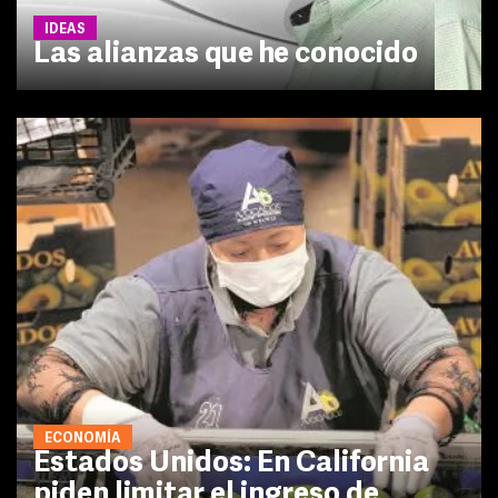
IDEAS
Las alianzas que he conocido
ECONOMÍA
Estados Unidos: En California
piden limitar el ingreso de