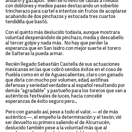
andarín y gazapón. Bien se lo llevó de tablas a medios
con doblones y medios pases destacando un soberbio
trincherazo para cartel e intentos sin frutos de acoplarse
acabando de dos pinchazos y estocada tres cuartos
tendidilla que bastó.
Con el quinto más deslucido todavía, aunque mostrara
voluntad despenándolo de pinchazo, media y descabello
al tercer golpe y nada más. No hay que perder la
esperanza que en San Isidro con mejor suerte el torero
de Salteras la pueda armar.
Recién llegado Sebastián Castella de sus actuaciones
mexicanas en las que cobró sendos éxitos en el coso de
Puebla como en el de Aguascalientes, claro con ganado
que dista con mucho por volumen, edad, astifinas
defensas y seriedad verdadera al español resultando por
demás “agradable” y pastueño para los toreros que van a
auténticos festivales de luces, hacía concebir
esperanzas de éxito seguro pero…
Pero con ganado así, pese a todo el valor, — el de más
auténtico —, el empeño la determinación y el tesón, vió
ser devuelto su primero saliendo el de Alcurrucén,
deslucido también pese a la voluntad más que al