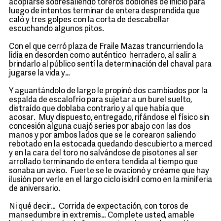
acoplarse sobresaliendo toreros doblones de inicio para
luego de intentos terminar de entera desprendida que
caló y tres golpes con la corta de descabellar
escuchando algunos pitos.
Con el que cerró plaza de Fraile Mazas trancurriendo la
lidia en desorden como auténtico herradero, al salir a
brindarlo al público sentí la determinación del chaval para
jugarse la vida y…
Y aguantándolo de largo le propinó dos cambiados por la
espalda de escalofrío para sujetar a un burel suelto,
distraído que doblaba contrario y al que había que
acosar. Muy dispuesto, entregado, rifándose el físico sin
concesión alguna cuajó series por abajo con las dos
manos y por ambos lados que se le corearon saliendo
rebotado en la estocada quedando descubierto a merced
y en la cara del toro no salvándose de pisotones al ser
arrollado terminando de entera tendida al tiempo que
sonaba un aviso. Fuerte se le ovacionó y créame que hay
ilusión por verle en el largo ciclo isidril como en la miniferia
de aniversario.
Ni qué decir… Corrida de expectación, con toros de
mansedumbre in extremis… Complete usted, amable