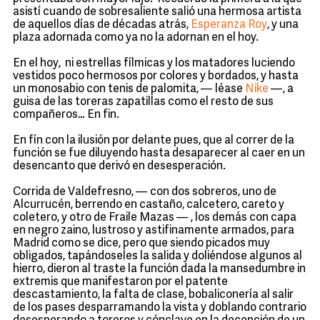
asistí cuando de sobresaliente salió una hermosa artista
de aquellos días de décadas atrás,
Esperanza Roy
, y una
plaza adornada como ya no la adornan en el hoy.
En el hoy, ni estrellas fílmicas y los matadores luciendo
vestidos poco hermosos por colores y bordados, y hasta
un monosabio con tenis de palomita, — léase
Nike
—, a
guisa de las toreras zapatillas como el resto de sus
compañeros… En fin.
En fín con la ilusión por delante pues, que al correr de la
función se fue diluyendo hasta desaparecer al caer en un
desencanto que derivó en desesperación.
Corrida de Valdefresno, — con dos sobreros, uno de
Alcurrucén, berrendo en castaño, calcetero, careto y
coletero, y otro de Fraile Mazas — , los demás con capa
en negro zaino, lustroso y astifinamente armados, para
Madrid como se dice, pero que siendo picados muy
obligados, tapándoseles la salida y doliéndose algunos al
hierro, dieron al traste la función dada la mansedumbre in
extremis que manifestaron por el patente
descastamiento, la falta de clase, bobaliconería al salir
de los pases desparramando la vista y doblando contrario