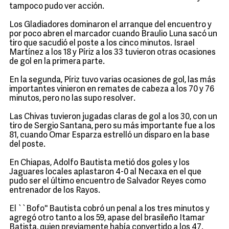
tampoco pudo ver acción.
Los Gladiadores dominaron el arranque del encuentro y
por poco abren el marcador cuando Braulio Luna sacó un
tiro que sacudió el poste a los cinco minutos. Israel
Martínez a los 18 y Píriz a los 33 tuvieron otras ocasiones
de gol en la primera parte.
En la segunda, Píriz tuvo varias ocasiones de gol, las más
importantes vinieron en remates de cabeza a los 70 y 76
minutos, pero no las supo resolver.
Las Chivas tuvieron jugadas claras de gol a los 30, con un
tiro de Sergio Santana, pero su más importante fue a los
81, cuando Omar Esparza estrelló un disparo en la base
del poste.
En Chiapas, Adolfo Bautista metió dos goles y los
Jaguares locales aplastaron 4-0 al Necaxa en el que
pudo ser el último encuentro de Salvador Reyes como
entrenador de los Rayos.
El ``Bofo'' Bautista cobró un penal a los tres minutos y
agregó otro tanto a los 59, apase del brasileño Itamar
Batista, quien previamente había convertido a los 47.