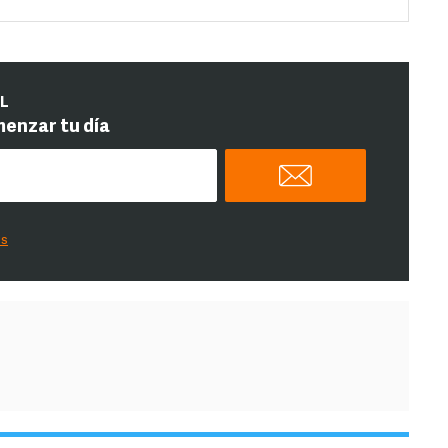
IL
menzar tu día
es