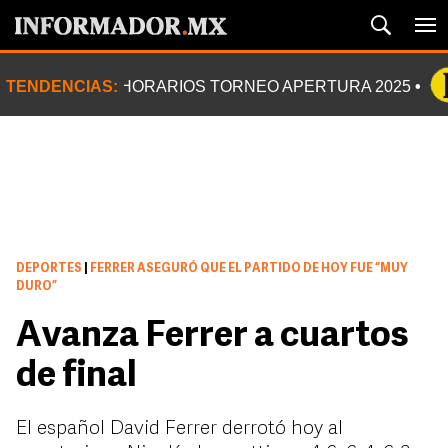
TENDENCIAS:
HORARIOS TORNEO APERTURA 2025
DEPORTES
|
FERRER ASEGURÓ QUE EL PARTIDO DE HOY FUE “MUY
DURO”
Avanza Ferrer a cuartos
de final
El español David Ferrer derrotó hoy al