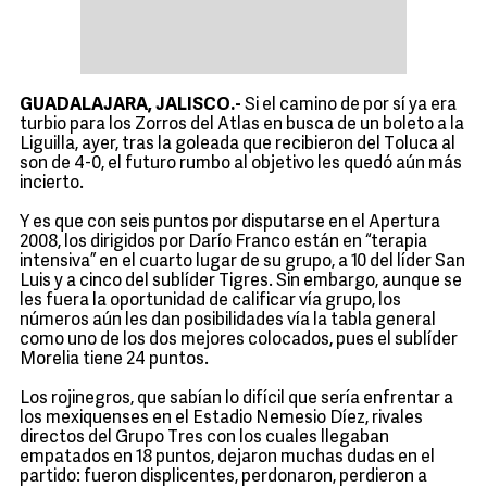
GUADALAJARA, JALISCO.-
Si el camino de por sí ya era
turbio para los Zorros del Atlas en busca de un boleto a la
Liguilla, ayer, tras la goleada que recibieron del Toluca al
son de 4-0, el futuro rumbo al objetivo les quedó aún más
incierto.
Y es que con seis puntos por disputarse en el Apertura
2008, los dirigidos por Darío Franco están en “terapia
intensiva” en el cuarto lugar de su grupo, a 10 del líder San
Luis y a cinco del sublíder Tigres. Sin embargo, aunque se
les fuera la oportunidad de calificar vía grupo, los
números aún les dan posibilidades vía la tabla general
como uno de los dos mejores colocados, pues el sublíder
Morelia tiene 24 puntos.
Los rojinegros, que sabían lo difícil que sería enfrentar a
los mexiquenses en el Estadio Nemesio Díez, rivales
directos del Grupo Tres con los cuales llegaban
empatados en 18 puntos, dejaron muchas dudas en el
partido: fueron displicentes, perdonaron, perdieron a