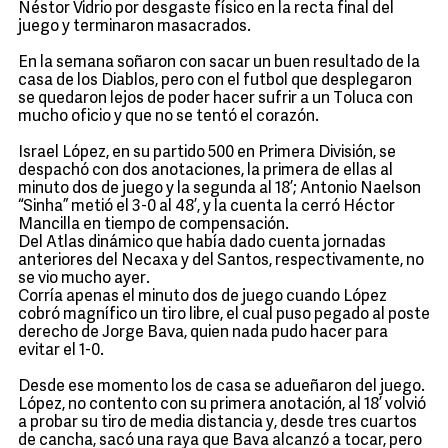
Néstor Vidrio por desgaste físico en la recta final del
juego y terminaron masacrados.
En la semana soñaron con sacar un buen resultado de la
casa de los Diablos, pero con el futbol que desplegaron
se quedaron lejos de poder hacer sufrir a un Toluca con
mucho oficio y que no se tentó el corazón.
Israel López, en su partido 500 en Primera División, se
despachó con dos anotaciones, la primera de ellas al
minuto dos de juego y la segunda al 18’; Antonio Naelson
“Sinha” metió el 3-0 al 48’, y la cuenta la cerró Héctor
Mancilla en tiempo de compensación.
Del Atlas dinámico que había dado cuenta jornadas
anteriores del Necaxa y del Santos, respectivamente, no
se vio mucho ayer.
Corría apenas el minuto dos de juego cuando López
cobró magnífico un tiro libre, el cual puso pegado al poste
derecho de Jorge Bava, quien nada pudo hacer para
evitar el 1-0.
Desde ese momento los de casa se adueñaron del juego.
López, no contento con su primera anotación, al 18’ volvió
a probar su tiro de media distancia y, desde tres cuartos
de cancha, sacó una raya que Bava alcanzó a tocar, pero