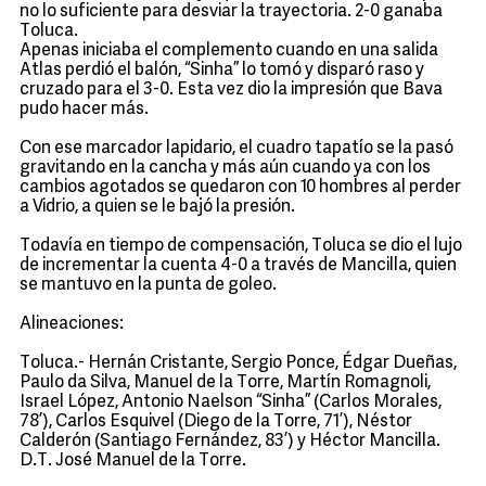
no lo suficiente para desviar la trayectoria. 2-0 ganaba
Toluca.
Apenas iniciaba el complemento cuando en una salida
Atlas perdió el balón, “Sinha” lo tomó y disparó raso y
cruzado para el 3-0. Esta vez dio la impresión que Bava
pudo hacer más.
Con ese marcador lapidario, el cuadro tapatío se la pasó
gravitando en la cancha y más aún cuando ya con los
cambios agotados se quedaron con 10 hombres al perder
a Vidrio, a quien se le bajó la presión.
Todavía en tiempo de compensación, Toluca se dio el lujo
de incrementar la cuenta 4-0 a través de Mancilla, quien
se mantuvo en la punta de goleo.
Alineaciones:
Toluca.- Hernán Cristante, Sergio Ponce, Édgar Dueñas,
Paulo da Silva, Manuel de la Torre, Martín Romagnoli,
Israel López, Antonio Naelson “Sinha” (Carlos Morales,
78’), Carlos Esquivel (Diego de la Torre, 71’), Néstor
Calderón (Santiago Fernández, 83’) y Héctor Mancilla.
D.T. José Manuel de la Torre.