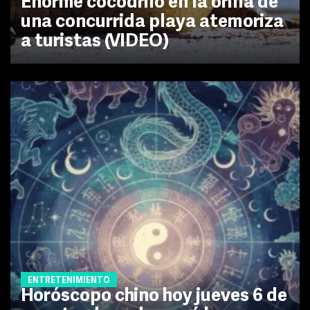
Enorme cocodrilo en la orilla de
una concurrida playa atemoriza
a turistas (VIDEO)
ENTRETENIMIENTO
Horóscopo chino hoy jueves 6 de