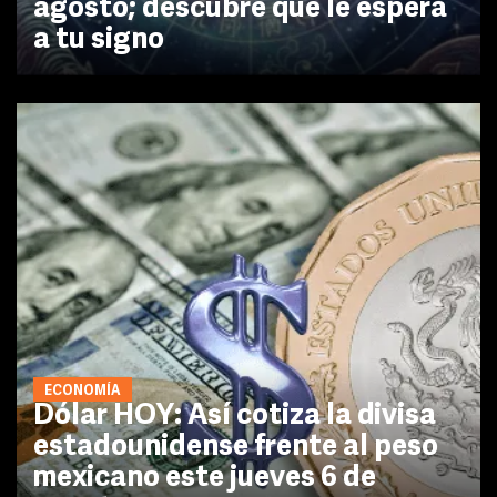
agosto; descubre qué le espera
a tu signo
ECONOMÍA
Dólar HOY: Así cotiza la divisa
estadounidense frente al peso
mexicano este jueves 6 de