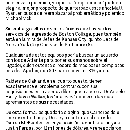
comienza la polémica, ya que los "emplumados" podrían
elegir al mejor prospecto de quarterback este año: Matt
Ryan, en busca de reemplazar al problemático y polémico
Michael Vick.
Sin embargo, ellos no son los únicos que buscan los
servicios del egresado de Boston Collage, pues también
está en la mira de Jefes de Kansas City, quinto, Jets de
Nueva York (6) y Cuervos de Baltimore (8).
Cualquiera de estos equipos podría buscar un acuerdo
con los de Atlanta para poner sus manos sobre el
jugador, quien ostenta el record de más pases completos
para las Aguilas, con 807 para nueve mil 313 yardas.
Raiders de Oakland, en el cuarto puesto, tienen
exactamente el problema contrario, con sus
adquisiciones en la agencia libre, que trajeron a DeAngelo
Hall y Javon Walker, los "malosos" cubrieron las más
apremiantes de sus necesidades.
De esta forma, les quedaría elegir al que Carneros deje
libre de entre Long y Dorsey o contratar al corredor
Darren McFadden, en cuya posición recontrataron ya a
Justin Fargas, por 12 millones de dólares, y renegociaron