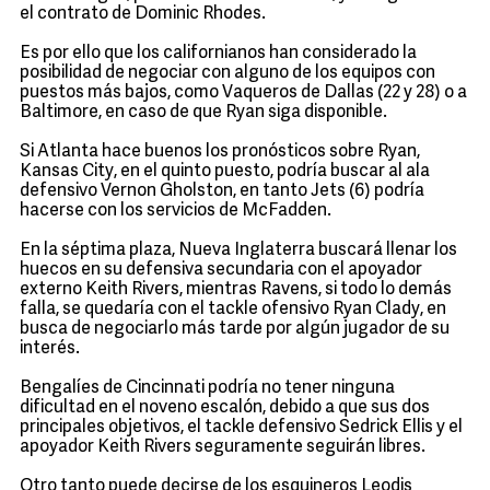
el contrato de Dominic Rhodes.
Es por ello que los californianos han considerado la
posibilidad de negociar con alguno de los equipos con
puestos más bajos, como Vaqueros de Dallas (22 y 28) o a
Baltimore, en caso de que Ryan siga disponible.
Si Atlanta hace buenos los pronósticos sobre Ryan,
Kansas City, en el quinto puesto, podría buscar al ala
defensivo Vernon Gholston, en tanto Jets (6) podría
hacerse con los servicios de McFadden.
En la séptima plaza, Nueva Inglaterra buscará llenar los
huecos en su defensiva secundaria con el apoyador
externo Keith Rivers, mientras Ravens, si todo lo demás
falla, se quedaría con el tackle ofensivo Ryan Clady, en
busca de negociarlo más tarde por algún jugador de su
interés.
Bengalíes de Cincinnati podría no tener ninguna
dificultad en el noveno escalón, debido a que sus dos
principales objetivos, el tackle defensivo Sedrick Ellis y el
apoyador Keith Rivers seguramente seguirán libres.
Otro tanto puede decirse de los esquineros Leodis