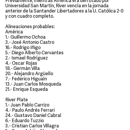
Previamente, mientras América era derrotado por
Universidad San Martín, River vencía en la jornada
anterior de la Santander Libertadores a la U. Católica 2-0
y con cuadro completo.
Alineaciones probables:
América
1.- Guillermo Ochoa
3.- José Antonio Castro
16.- Rodrigo Iñigo
5.- Diego Alberto Cervantes
2.- Ismael Rodríguez
4.- Oscar Rojas
18.- Germán Villa
20.- Alejandro Argüello
7.- Federico Higuaín
13.- Juan Carlos Mosqueda
21.- Enrique Esqueda
River Plate
1.- Juan Pablo Carrizo
4.- Paulo Andrés Ferrari
24.- Gustavo Daniel Cabral
6.- Eduardo Tuzzio
3.- Cristian Carlos Villagra