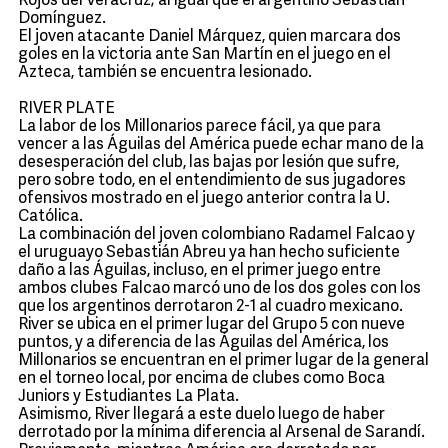
Rojos del Veracruz; al igual que el argentino Sebastián
Domínguez.
El joven atacante Daniel Márquez, quien marcara dos
goles en la victoria ante San Martín en el juego en el
Azteca, también se encuentra lesionado.
RIVER PLATE
La labor de los Millonarios parece fácil, ya que para
vencer a las Águilas del América puede echar mano de la
desesperación del club, las bajas por lesión que sufre,
pero sobre todo, en el entendimiento de sus jugadores
ofensivos mostrado en el juego anterior contra la U.
Católica.
La combinación del joven colombiano Radamel Falcao y
el uruguayo Sebastián Abreu ya han hecho suficiente
daño a las Águilas, incluso, en el primer juego entre
ambos clubes Falcao marcó uno de los dos goles con los
que los argentinos derrotaron 2-1 al cuadro mexicano.
River se ubica en el primer lugar del Grupo 5 con nueve
puntos, y a diferencia de las Águilas del América, los
Millonarios se encuentran en el primer lugar de la general
en el torneo local, por encima de clubes como Boca
Juniors y Estudiantes La Plata.
Asimismo, River llegará a este duelo luego de haber
derrotado por la mínima diferencia al Arsenal de Sarandí.