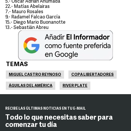
5.- Oscar Adrián Ahumada
22.- Matías Abelairas
7.- Mauro Rosales
9.- Radamel Falcao García
15.- Diego Mario Buonanotte
13.- Sebastián Abreu
TEMAS
MIGUEL CASTRO REYNOSO
COPA LIBERTADORES
ÁGUILAS DEL AMÉRICA
RIVER PLATE
RECIBE LAS ÚLTIMAS NOTICIAS EN TU E-MAIL
Todo lo que necesitas saber para
comenzar tu día