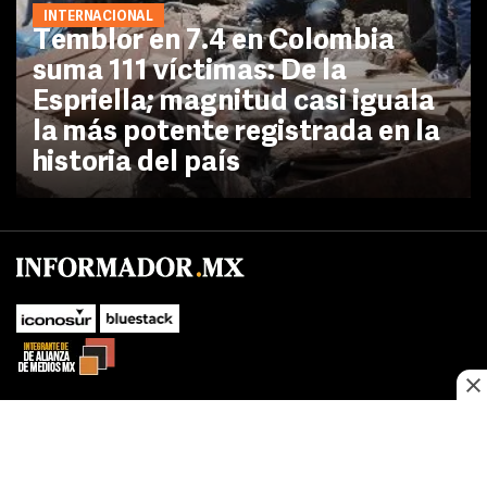
INTERNACIONAL
Temblor en 7.4 en Colombia
suma 111 víctimas: De la
Espriella; magnitud casi iguala
la más potente registrada en la
historia del país
No te pierdas las novedades de último momento.
¡Síguenos!
SUBIR
Este sitio web utiliza cookies propias y de terceros para optimizar su
FACEBOOK
TWITTER
navegacion, adaptarse a sus preferencias y realizar labores analiticas.