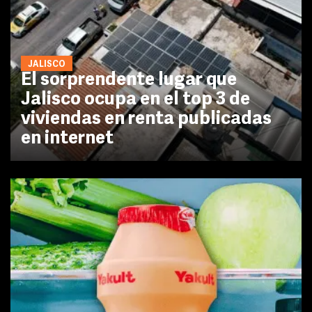
JALISCO
El sorprendente lugar que
Jalisco ocupa en el top 3 de
viviendas en renta publicadas
en internet