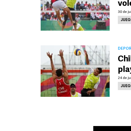
vol
30 de ju
JUEG
DEPO
Chi
pla
24 de ju
JUEG