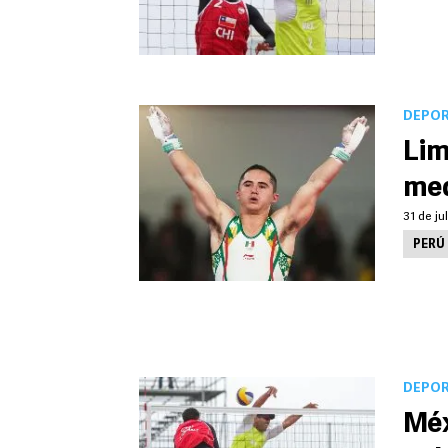
DEPO
Lim
med
31 de ju
PERÚ
DEPO
Méx