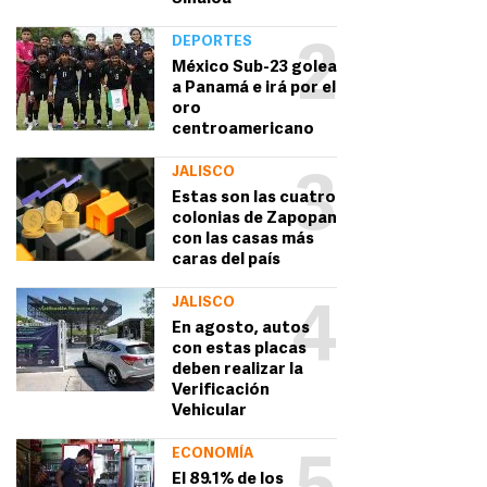
DEPORTES
2
México Sub-23 golea
a Panamá e irá por el
oro
centroamericano
JALISCO
3
Estas son las cuatro
colonias de Zapopan
con las casas más
caras del país
JALISCO
4
En agosto, autos
con estas placas
deben realizar la
Verificación
Vehicular
ECONOMÍA
El 89.1% de los