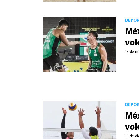
DEPO
Méx
vol
14 de m
DEPO
Méx
vol
19 de di