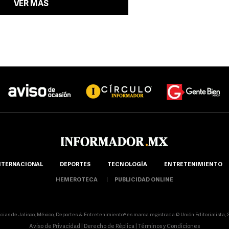
VER MÁS
NTERNACIONAL
DEPORTES
TECNOLOGÍA
ENTRETENIMIENTO
HEMEROTECA
PUBLICIDAD ONLINE
icias de Jalisco, México, Deportes & Entretenimiento® es marca registrada © Unión Editorialista, S.
Aviso de Privacidad
|
Derecho de Réplica
|
Términos y Condiciones