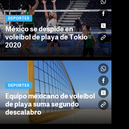
DEPORTES
México se despide en
voleibol de playa de Tokio
2020
DEPORTES
Equipo mexicano de voleibol
de playa suma segundo
descalabro