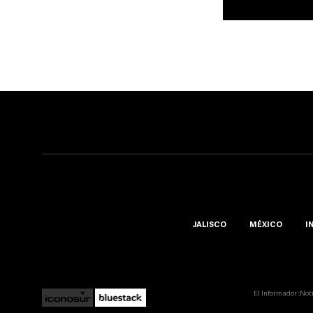
JALISCO
MÉXICO
I
El Informador ::Not