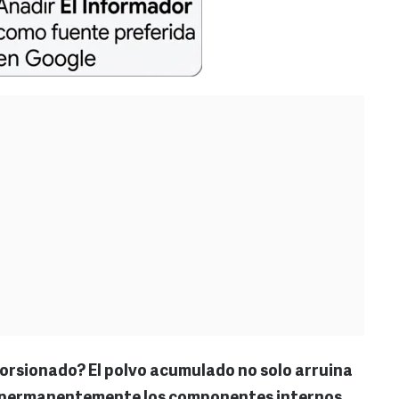
torsionado? El polvo acumulado no solo arruina
r permanentemente los componentes internos
.