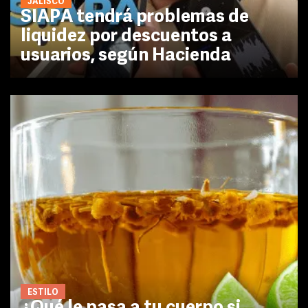
JALISCO
SIAPA tendrá problemas de
liquidez por descuentos a
usuarios, según Hacienda
ESTILO