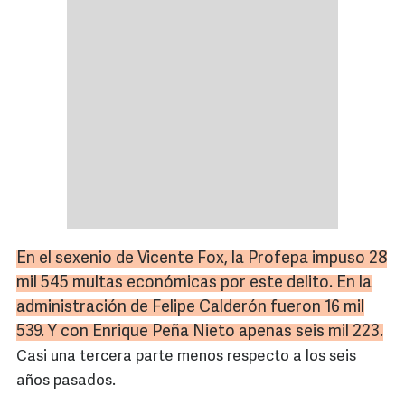
En el sexenio de Vicente
Fox
, la
Profepa
impuso 28
mil 545 multas económicas por este delito. En la
administración de Felipe Calderón fueron 16 mil
539. Y con Enrique Peña Nieto apenas seis mil 223.
Casi una tercera parte menos respecto a los seis
años pasados.