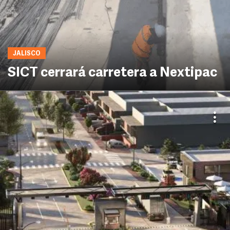
JALISCO
SICT cerrará carretera a Nextipac