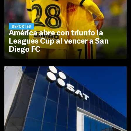
DEPORTES
América abre con triunfo la
Leagues Cup al vencer a San
Diego FC