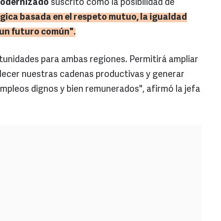
Modernizado
suscrito como la posibilidad de
gica basada en el respeto mutuo, la igualdad
 un futuro común".
unidades para ambas regiones. Permitirá ampliar
talecer nuestras cadenas productivas y generar
mpleos dignos y bien remunerados", afirmó la jefa