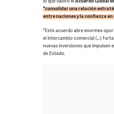
lo que valoró el
Acuerdo Global 
"consolidar una relación estraté
entre naciones y la confianza en
"Este acuerdo abre enormes oport
el intercambio comercial (...) for
nuevas inversiones que impulsen e
de Estado.