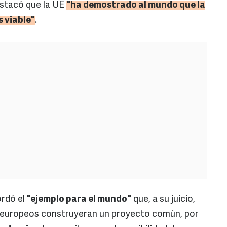
estacó que la UE
"ha demostrado al mundo que la
s viable"
.
rdó el
"ejemplo para el mundo"
que, a su juicio,
s europeos construyeran un proyecto común, por