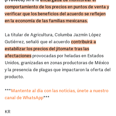
(Profeco)
será la
encargada de monitorear el
comportamiento de los precios en puntos de venta y
verificar que los beneficios del acuerdo se reflejen
en la economía de las familias mexicanas.
La titular de Agricultura, Columba Jazmín López
Gutiérrez, señaló que el acuerdo
contribuirá a
estabilizar los precios del jitomate tras las
afectaciones
provocadas por heladas en Estados
Unidos, granizadas en zonas productoras de México
y la presencia de plagas que impactaron la oferta del
producto.
***
Mantente al día con las noticias, únete a nuestro
canal de WhatsApp
***
KR