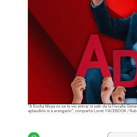
"A Rocha Moya no se le vio entrar ni salir de la Fiscalía Gene
aplaudirlo ni a arengarlo", comparte Loret. FACEBOOK / R